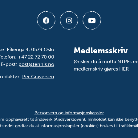
Medlemsskriv
se: Eikenga 4, 0579 Oslo
Telefon: +47 22 72 70 00
Ønsker du å motta NTPFs me
E-post:
post@tennis.no
medlemskriv gjøres
HER
 redaktør:
Per Graversen
Personvern og informasjonskapsler
v om opphavsrett til åndsverk (Åndsverkloven). Innholdet kan ikke ben
tstedet godtar du at informasjonskapsler (cookies) brukes til trafikkmål