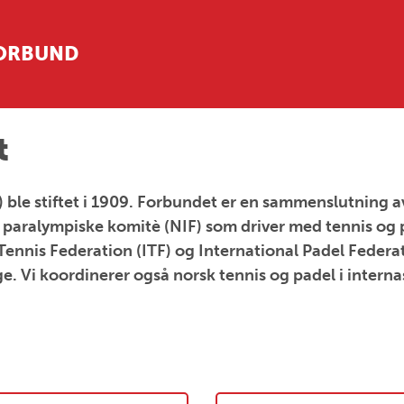
FORBUND
t
le stiftet i 1909. Forbundet er en sammenslutning av 
paralympiske komitè (NIF) som driver med tennis og p
 Tennis Federation (ITF) og International Padel Federat
rge. Vi koordinerer også norsk tennis og padel i inte