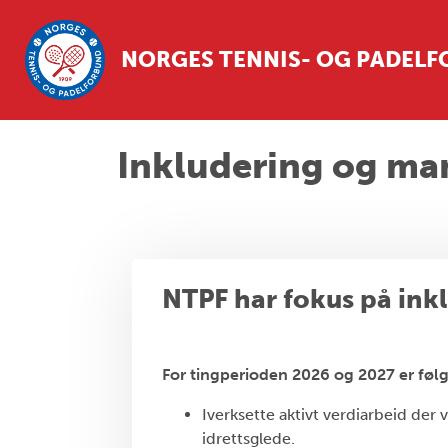
NORGES TENNIS- OG PADEL
Inkludering og ma
NTPF har fokus på ink
For tingperioden 2026 og 2027 er føl
Iverksette aktivt verdiarbeid der 
idrettsglede.