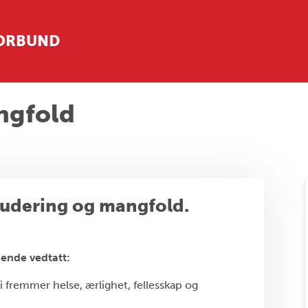
FORBUND
ngfold
ludering og mangfold.
gende vedtatt:
vi fremmer helse, ærlighet, fellesskap og