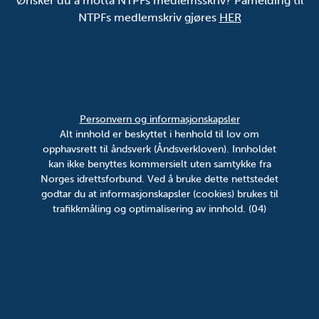
Ønsker du å motta NTPFs medlemsskriv? Påmelding til
NTPFs medlemskriv gjøres
HER
Personvern og informasjonskapsler
Alt innhold er beskyttet i henhold til lov om
opphavsrett til åndsverk (Åndsverkloven). Innholdet
kan ikke benyttes kommersielt uten samtykke fra
Norges idrettsforbund. Ved å bruke dette nettstedet
godtar du at informasjonskapsler (cookies) brukes til
trafikkmåling og optimalisering av innhold. (04)