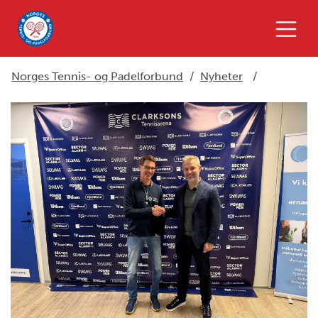
Norges Tennis- og Padelforbund
/
Nyheter
/