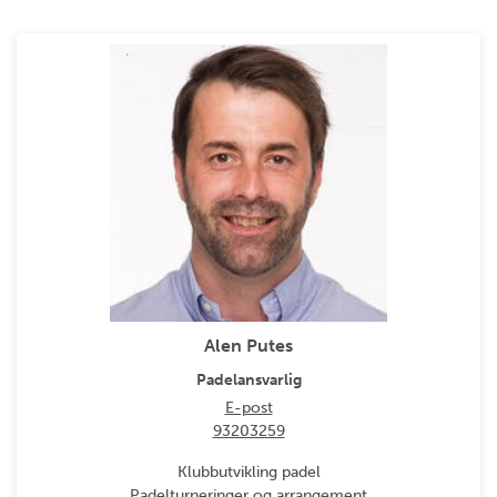
Alen Putes
Padelansvarlig
E-post
93203259
Klubbutvikling padel
Padelturneringer og arrangement