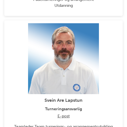
Utdanning
Svein Are Lapstun
Turneringsansvarlig
E-post
Teamleder Team turnerings- og arrangementsutvikling