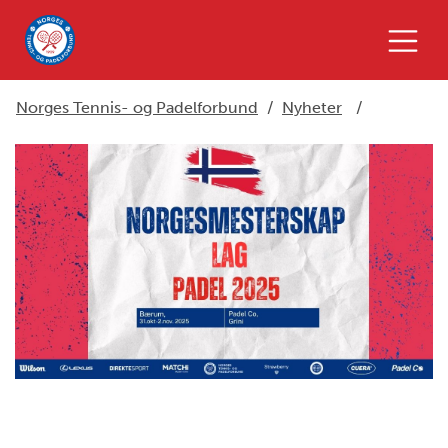
Norges Tennis- og Padelforbund
/
Nyheter
/